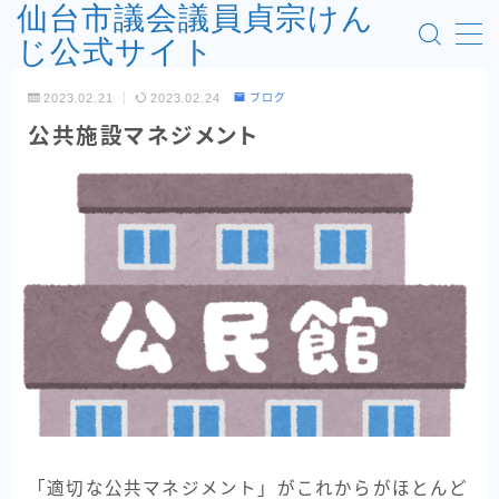
仙台市議会議員貞宗けん
じ公式サイト
MENU
2023.02.21
2023.02.24
ブログ
お問い合わせフォーム
公共施設マネジメント
プロフィール
フロントページ
利用規約／特定商取引法に基づく表記
政策
活動報告
「適切な公共マネジメント」がこれからがほとんど