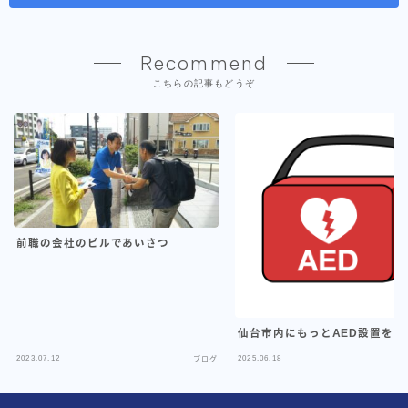
Recommend
こちらの記事もどうぞ
前職の会社のビルであいさつ
仙台市内にもっとAED設置を！
Follow Me
2023.07.12
2025.06.18
ブログ