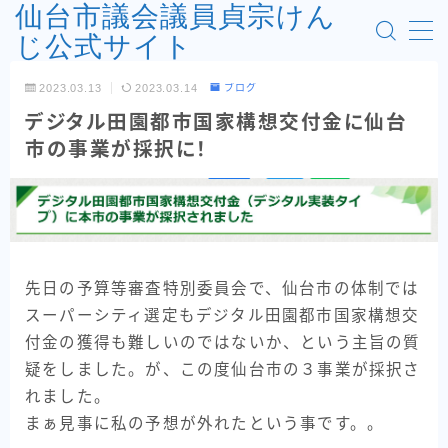
仙台市議会議員貞宗けん
じ公式サイト
MENU
2023.03.13
2023.03.14
ブログ
お問い合わせフォーム
デジタル田園都市国家構想交付金に仙台
プロフィール
フロントページ
市の事業が採択に！
利用規約／特定商取引法に基づく表記
政策
活動報告
先日の予算等審査特別委員会で、仙台市の体制では
スーパーシティ選定もデジタル田園都市国家構想交
付金の獲得も難しいのではないか、という主旨の質
疑をしました。が、この度仙台市の３事業が採択さ
れました。
まぁ見事に私の予想が外れたという事です。。